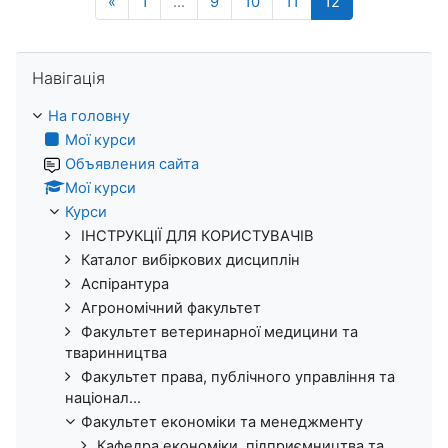
Попередня сторінка
Сторінка 1
Сторінка 9
Сторінка 10
Сторінка 11
Сторінка 12
«
1
…
9
10
11
12
Пропустити Навігація
Навігація
На головну
Мої курси
Объявления сайта
Мої курси
Курси
ІНСТРУКЦІЇ ДЛЯ КОРИСТУВАЧІВ
Каталог вибіркових дисциплін
Аспірантура
Агрономічний факультет
Факультет ветеринарної медицини та
тваринництва
Факультет права, публічного управління та
націонал...
Факультет економіки та менеджменту
Кафедра економіки, підприємництва та