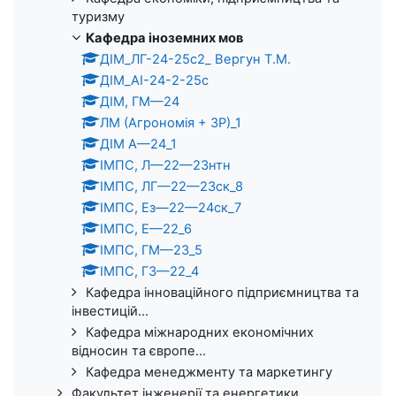
туризму
Кафедра іноземних мов
ДІМ_ЛГ-24-25с2_ Вергун Т.М.
ДІМ_АІ-24-2-25с
ДІМ, ГМ—24
ЛМ (Агрономія + ЗР)_1
ДІМ А—24_1
ІМПС, Л—22—23нтн
ІМПС, ЛГ—22—23ск_8
ІМПС, Ез—22—24ск_7
ІМПС, Е—22_6
ІМПС, ГМ—23_5
ІМПС, ГЗ—22_4
Кафедра інноваційного підприємництва та
інвестицій...
Кафедра міжнародних економічних
відносин та європе...
Кафедра менеджменту та маркетингу
Факультет інженерії та енергетики