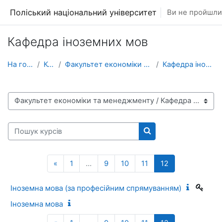
Перейти до головного вмісту
Поліський національний університет
Ви не пройшли 
Кафедра іноземних мов
На головну
Курси
Факультет економіки та менеджменту
Кафедра іноземних мов
Категорії курсів
Пошук курсів
Пошук курсів
Попередня сторінка
Сторінка 1
Сторінка 9
Сторінка 10
Сторінка 11
Сторінка 12
«
1
…
9
10
11
12
Іноземна мова (за професійним спрямуванням)
Іноземна мова