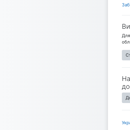
Заб
Ви
Для
обл
С
На
до
До
Укра