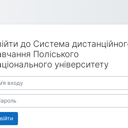
війти до Система дистанційног
авчання Поліського
аціонального університету
пустити створення нового екаунту
 входу
оль
війти