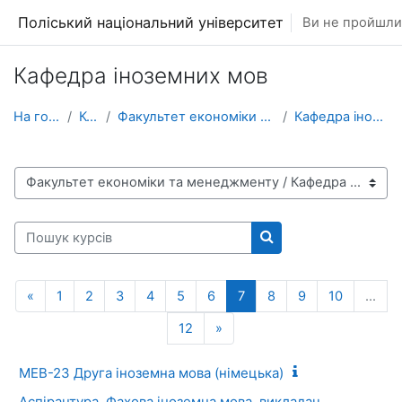
Перейти до головного вмісту
Поліський національний університет
Ви не пройшли 
Кафедра іноземних мов
На головну
Курси
Факультет економіки та менеджменту
Кафедра іноземних мов
Категорії курсів
Пошук курсів
Пошук курсів
Попередня сторінка
Сторінка 1
Сторінка 2
Сторінка 3
Сторінка 4
Сторінка 5
Сторінка 6
Сторінка 7
Сторінка 8
Сторінка 9
Сторінка
«
1
2
3
4
5
6
7
8
9
10
…
Сторінка 12
Наступна сторінка
12
»
МЕВ-23 Друга іноземна мова (німецька)
Аспірантура. Фахова іноземна мова, викладач