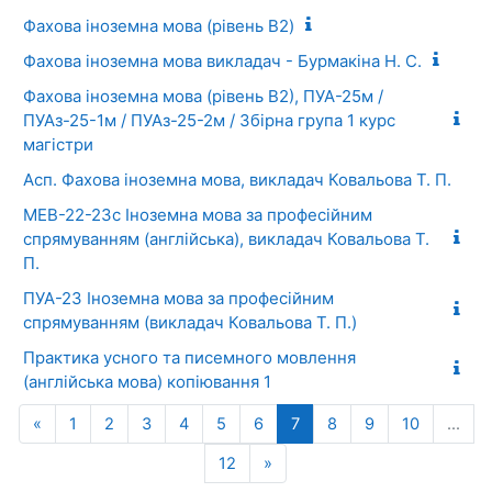
Фахова іноземна мова (рівень B2)
Фахова іноземна мова викладач - Бурмакіна Н. С.
Фахова іноземна мова (рівень В2), ПУА-25м /
ПУАз-25-1м / ПУАз-25-2м / Збірна група 1 курс
магістри
Асп. Фахова іноземна мова, викладач Ковальова Т. П.
МЕВ-22-23с Іноземна мова за професійним
спрямуванням (англійська), викладач Ковальова Т.
П.
ПУА-23 Іноземна мова за професійним
спрямуванням (викладач Ковальова Т. П.)
Практика усного та писемного мовлення
(англійська мова) копіювання 1
Попередня сторінка
Сторінка 1
Сторінка 2
Сторінка 3
Сторінка 4
Сторінка 5
Сторінка 6
Сторінка 7
Сторінка 8
Сторінка 9
Сторінка
«
1
2
3
4
5
6
7
8
9
10
…
Сторінка 12
Наступна сторінка
12
»