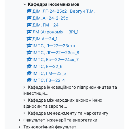
Кафедра іноземних мов
ДІМ_ЛГ-24-25с2_ Вергун Т.М.
ДІМ_АІ-24-2-25с
ДІМ, ГМ—24
ЛМ (Агрономія + ЗР)_1
ДІМ А—24_1
ІМПС, Л—22—23нтн
ІМПС, ЛГ—22—23ск_8
ІМПС, Ез—22—24ск_7
ІМПС, Е—22_6
ІМПС, ГМ—23_5
ІМПС, ГЗ—22_4
Кафедра інноваційного підприємництва та
інвестицій...
Кафедра міжнародних економічних
відносин та європе...
Кафедра менеджменту та маркетингу
Факультет інженерії та енергетики
Технологічний факультет