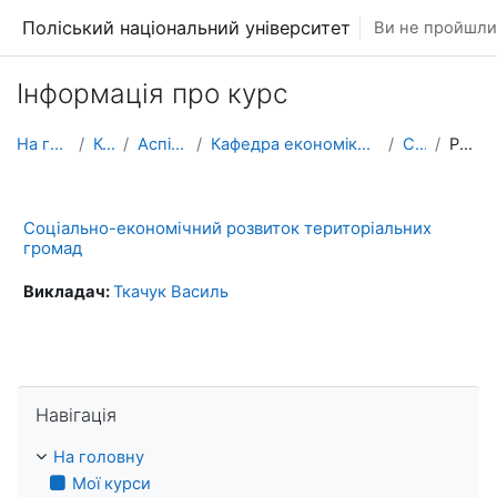
Перейти до головного вмісту
Поліський національний університет
Ви не пройшли 
Інформація про курс
На головну
Курси
Аспірантура
Кафедра економіки і підприємництва
СЕРТГ
Резюме
Соціально-економічний розвиток територіальних
громад
Викладач:
Ткачук Василь
Пропустити Навігація
Навігація
На головну
Мої курси