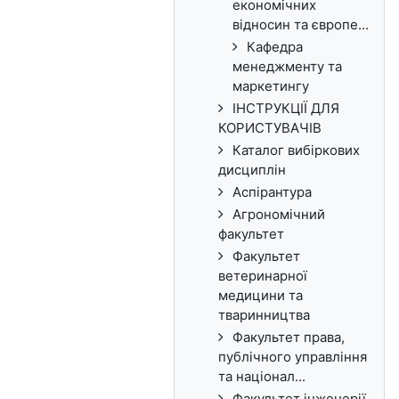
економічних
відносин та європе...
Кафедра
менеджменту та
маркетингу
ІНСТРУКЦІЇ ДЛЯ
КОРИСТУВАЧІВ
Каталог вибіркових
дисциплін
Аспірантура
Агрономічний
факультет
Факультет
ветеринарної
медицини та
тваринництва
Факультет права,
публічного управління
та націонал...
Факультет інженерії