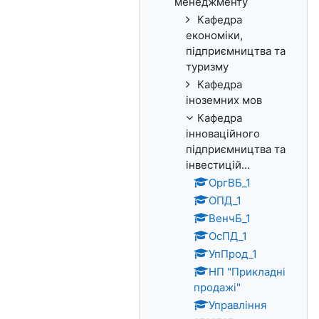
менеджменту
Кафедра
економіки,
підприємництва та
туризму
Кафедра
іноземних мов
Кафедра
інноваційного
підприємництва та
інвестицій...
ОргВБ_1
ОПД_1
ВенчБ_1
ОсПД_1
УпПрод_1
НП "Прикладні
продажі"
Управління