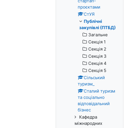
стартап-
проєктами
СтУЯ
Публічні
закупівлі (ПТБД)
Загальне
Секція 1
Секція 2
Секція 3
Секція 4
Секція 5
Сільський
туризм_
Сталий туризм
та соціально
відповідальний
бізнес
Кафедра
міжнародних