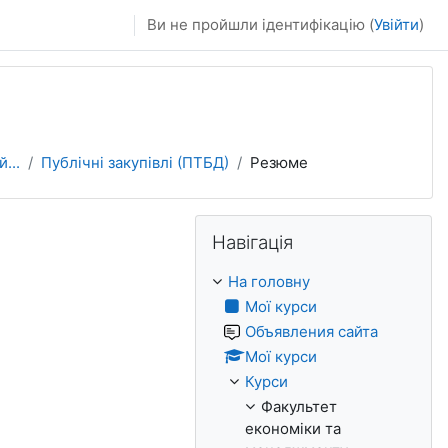
Ви не пройшли ідентифікацію (
Увійти
)
...
Публічні закупівлі (ПТБД)
Резюме
Пропустити Навігація
Навігація
На головну
Мої курси
Объявления сайта
Мої курси
Курси
Факультет
економіки та