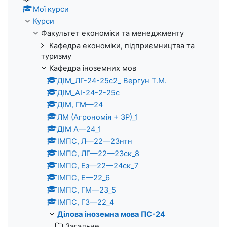
Мої курси
Курси
Факультет економіки та менеджменту
Кафедра економіки, підприємництва та
туризму
Кафедра іноземних мов
ДІМ_ЛГ-24-25с2_ Вергун Т.М.
ДІМ_АІ-24-2-25с
ДІМ, ГМ—24
ЛМ (Агрономія + ЗР)_1
ДІМ А—24_1
ІМПС, Л—22—23нтн
ІМПС, ЛГ—22—23ск_8
ІМПС, Ез—22—24ск_7
ІМПС, Е—22_6
ІМПС, ГМ—23_5
ІМПС, ГЗ—22_4
Ділова іноземна мова ПС-24
Загальне