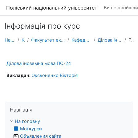
Перейти до головного вмісту
Поліський національний університет
Ви не пройшли 
Інформація про курс
На головну
Курси
Факультет економіки та менеджменту
Кафедра іноземних мов
Ділова іноземна мова ПС-24
Резюме
Ділова іноземна мова ПС-24
Викладач:
Оксьоненко Вікторія
Пропустити Навігація
Навігація
На головну
Мої курси
Объявления сайта