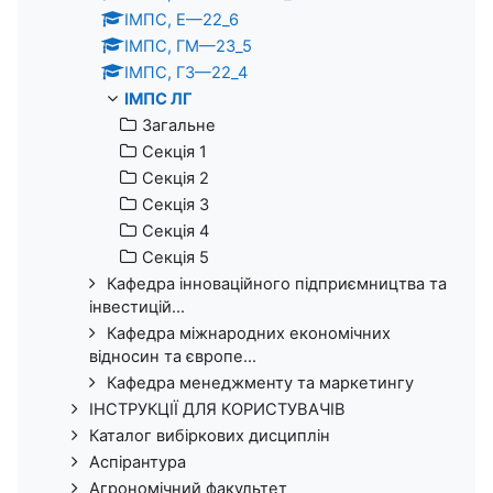
ІМПС, Е—22_6
ІМПС, ГМ—23_5
ІМПС, ГЗ—22_4
ІМПС ЛГ
Загальне
Секція 1
Секція 2
Секція 3
Секція 4
Секція 5
Кафедра інноваційного підприємництва та
інвестицій...
Кафедра міжнародних економічних
відносин та європе...
Кафедра менеджменту та маркетингу
ІНСТРУКЦІЇ ДЛЯ КОРИСТУВАЧІВ
Каталог вибіркових дисциплін
Аспірантура
Агрономічний факультет