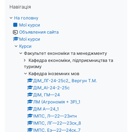
Пропустити Навігація
Навігація
На головну
Мої курси
Объявления сайта
Мої курси
Курси
Факультет економіки та менеджменту
Кафедра економіки, підприємництва та
туризму
Кафедра іноземних мов
ДІМ_ЛГ-24-25с2_ Вергун Т.М.
ДІМ_АІ-24-2-25с
ДІМ, ГМ—24
ЛМ (Агрономія + ЗР)_1
ДІМ А—24_1
ІМПС, Л—22—23нтн
ІМПС, ЛГ—22—23ск_8
ІМПС, Ез—22—24ск_7