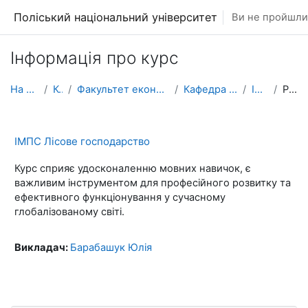
Перейти до головного вмісту
Поліський національний університет
Ви не пройшли 
Інформація про курс
На головну
Курси
Факультет економіки та менеджменту
Кафедра іноземних мов
ІМПС ЛГ
Резюме
ІМПС Лісове господарство
Курс сприяє удосконаленню мовних навичок, є
важливим інструментом для професійного розвитку та
ефективного функціонування у сучасному
глобалізованому світі.
Викладач:
Барабашук Юлія