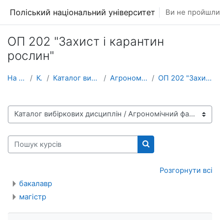
Перейти до головного вмісту
Поліський національний університет
Ви не пройшли 
ОП 202 "Захист і карантин
рослин"
На головну
Курси
Каталог вибіркових дисциплін
Агрономічний факультет
ОП 202 "Захист і карантин рослин"
Категорії курсів
Пошук курсів
Пошук курсів
Розгорнути всі
бакалавр
магістр
Пропустити Навігація