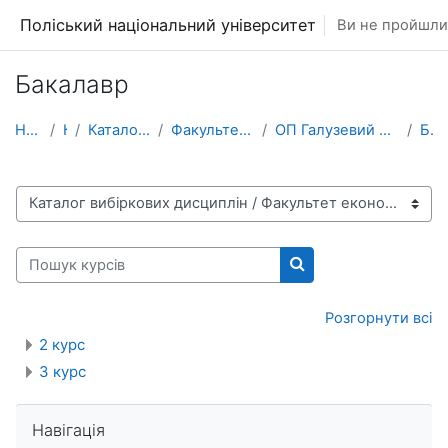
Перейти до головного вмісту
Поліський національний університет
Ви не пройшли 
Бакалавр
На головну
Курси
Каталог вибіркових дисциплін
Факультет економіки та менеджменту
ОП Галузевий переклад: англійська мова, німецька мова
Бакалавр
Категорії курсів
Пошук курсів
Пошук курсів
Розгорнути всі
2 курс
3 курс
Пропустити Навігація
Навігація